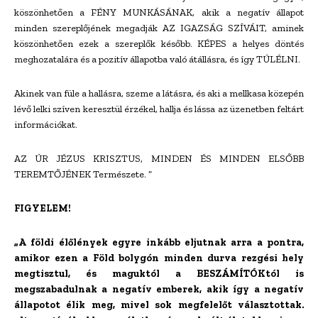
köszönhetően a FÉNY MUNKÁSÁNAK, akik a negatív állapot
minden szereplőjének megadják AZ IGAZSÁG SZÍVÁIT, aminek
köszönhetően ezek a szereplők később. KÉPES a helyes döntés
meghozatalára és a pozitív állapotba való átállásra, és így TÚLÉLNI.
Akinek van füle a hallásra, szeme a látásra, és aki a mellkasa közepén
lévő lelki szíven keresztül érzékel, hallja és lássa az üzenetben feltárt
információkat.
AZ ÚR JÉZUS KRISZTUS, MINDEN ÉS MINDEN ELSŐBB
TEREMTŐJÉNEK Természete. ”
FIGYELEM!
„A földi élőlények egyre inkább eljutnak arra a pontra,
amikor ezen a Föld bolygón minden durva
rezgési hely
megtisztul, és maguktól a BESZÁMÍTÓKtól is
megszabadulnak
a negatív emberek, akik így a negatív
állapotot élik meg, mivel sok megfelelőt választottak.