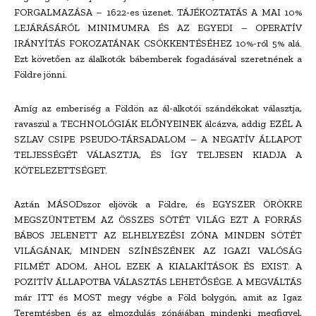
FORGALMAZÁSA – 1622-es üzenet. TÁJÉKOZTATÁS A MAI 10%
LEJÁRÁSÁRÓL MINIMUMRA ÉS AZ EGYEDI – OPERATÍV
IRÁNYÍTÁS FOKOZATÁNAK CSÖKKENTÉSÉHEZ 10%-ról 5% alá.
Ezt követően az álalkotók bábemberek fogadásával szeretnének a
Földre jönni.
Amíg az emberiség a Földön az ál-alkotói szándékokat választja,
ravaszul a TECHNOLÓGIÁK ELŐNYEINEK álcázva, addig EZÉL A
SZLAV CSIPE PSEUDO-TÁRSADALOM – A NEGATÍV ÁLLAPOT
TELJESSÉGÉT VÁLASZTJA, ÉS ÍGY TELJESEN KIADJA A
KÖTELEZETTSÉGET.
Aztán MÁSODszor eljövök a Földre, és EGYSZER ÖRÖKRE
MEGSZÜNTETEM AZ ÖSSZES SÖTÉT VILÁG EZT A FORRÁS
BÁBOS JELENETT AZ ELHELYEZÉSI ZÓNA MINDEN SÖTÉT
VILÁGÁNAK, MINDEN SZÍNÉSZÉNEK AZ IGAZI VALÓSÁG
FILMÉT ADOM, AHOL EZEK A KIALAKÍTÁSOK ÉS EXIST. A
POZITÍV ÁLLAPOTBA VÁLASZTÁS LEHETŐSÉGE. A MEGVÁLTÁS
már ITT és MOST megy végbe a Föld bolygón, amit az Igaz
Teremtésben és az elmozdulás zónájában mindenki megfigyel,