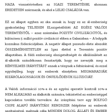
HAZA visszatéréséhez az IGAZI TEREMTÉSBE, ahonnan
EREDETIEN származik, és ahol a LELKI CSALÁDJA van.
EZ az állapot egyben az oka annak is, hogy ez az ál-emberiség
gyakorlatilag TELJESEN ELszigetelődött AZ EGÉSZ VALÓDI
TEREMTÉSTŐL – azaz számtalan POZITÍV CIVILIZÁCIÓTÓL, és
különösen 5 millió pozitív civilizáció ebben a Galaxisban – A bolygók
kozmikus föderációjában. A negatív állapot pszeudo-élete abszolút
ÖSSZEMÉRHETETLEN az Igaz élettel a Teremtés pozitív
állapotában. A földi emberiség elszigeteltségét és elkülönülését az
ál-alkotók szándékosan fenntartják, hogy ne zavarják meg a
KÉNYELMES IRÁNYÍTÁST ennek a ténynek a feltárásával, és ezzel
egyidejűleg, hogy az emberek elméjében MEGMARADJÁK
KIZÁRÓLAGOSSÁGUK ÉS ÖNFEJLŐDÉSÜK ILLÚZIÓJÁT.
A Valódi információ 10%-a és az egyéni operatív kontroll 10%-a
NEM ALKALMAS az álalkotók számára, tekintettel az emberiséggel
kapcsolatos további terveikre. Az irányítási terv egy BOLYGÓ
CSIPE ALAPÚ IRÁNYÍTÁSI RENDSZER felépítése az emberek
segítségével, melynek célja MINDEN DOLOG, ÁLLATI ÉS EMBER