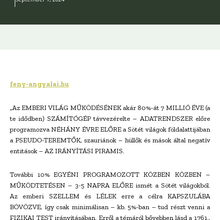
feny-angyalai.hu
„Az EMBERI VILÁG MŰKÖDÉSÉNEK akár 80%-át 7 MILLIÓ ÉVE (a
te idődben) SZÁMÍTÓGÉP távvezérelte – ADATRENDSZER előre
programozva NÉHÁNY ÉVRE ELŐRE a Sötét világok földalattijában
a PSEUDO-TEREMTŐK, szauriánok – hüllők és mások által negatív
entitások – AZ IRÁNYÍTÁSI PIRAMIS.
További 10% EGYÉNI PROGRAMOZOTT KÖZBEN KÖZBEN –
MŰKÖDTETÉSEN – 3-5 NAPRA ELŐRE ismét a Sötét világokból.
Az emberi SZELLEM és LÉLEK erre a célra KAPSZULÁBA
BÖVÖZVE, így csak minimálisan – kb. 5%-ban – tud részt venni a
FIZIKAI TEST irányításában. Erről a témáról bővebben lásd a 1761.,