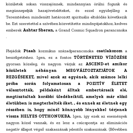
közületek sokan visszajönnek, mindannyian örülni fogunk és
megünnepeljük hazajöveteléteket, és ezzel egyidejűleg a
Teremtésben mindenütt határozott spirituális eltolódás következik
be. Ezt szeretettel a szívében közvetítette mindnyájatokhoz, kedves
emberek
Ashtar Sheran,
a Grand Cosmic Squadron parancsnoka
.
Plejádok
Ptaah
kozmikus századparancsnoka
csatlakozom
a
beszélgetéshez. Igen, ez a fontos
TÖRTÉNETED VÍZÖZÉSE
gyorsan közeleg, és nagyon várjuk az
ASCEND-et
amikor
közületek néhányan MEGVÁLTOZTATJÁTOK A
REZGÉSEKET, mivel azok az egyének, akik számos lelki
próba során folyamatosan a POZITÍV ÉLETET
választották, példaként álltak embertársaik elé,
megtisztultak korábbi üledékeiktől, amelyek már előző
életükben is megterhelték őket. , és ennek az életnek egy
részében is, hogy minél könnyebb lényekkel térjenek
vissza HELYES OTTHONUKBA.
Igen, így ezek az események
nagyon közel vannak, és ez lesz a csúcspontja az eliminációs
negatív állapot végső szakaszának jelentős szakaszának. (Bővebben