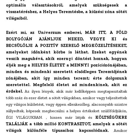
optimális választásokról, amelyek szükségesek a
visszatéréshez, a Helyes Teremtésbe, a kiűzési zóna sötét
világaiból.
Ezért mi, az Univerzum emberei, MÁR ITT, A FÖLD
BOLYGÓJÁN AJÁNLJUK NEKED, VEGYE KI és
BECSÜLÖLJE A POZITÍV SZERELŐ MEGKÖZELÍTÉSEKET,
amelyeket időnként körbe is láthat. Ezeket egyének
veszik magukévá, akik ezernyi döntést hoznak, hogyan
éljék meg a HELYES ÉLETET a MENNYI pozíciózónájában,
minden és mindenki szeretett elsődleges Teremtőjének
zónájában, akit így minden teremt; érte dolgozunk
szeretettel. Megfelelő életet ad mindenkinek, akit ez
érdekel.
Az ilyen lények, akik már kellőképpen megtapasztaltak
több száz és ezer életet a sötét világokban, amikor vagy teljesítettek
egy világos küldetést, vagy éppen ellenkezőleg, alacsonyabb szintre
süllyedtek, képesek megbecsülni a helyes értékeket szülőföldjükön,
ÉGI VILÁGUKBAN. , hiszen már látják és
KÖLTSÉGÜKRE
TALÁLJÁK a több millió KONTRASZTOT, amelyek a sötét
világok különféle típusaihoz kapcsolódnak.
Amikor