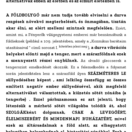
alternatívák ebben az életben és az elmúlt életekben is.
A FÖLDBOLYGÓ már nem tudja tovább elviselni a durva
rezgések növekvő megterhelését, és önmagában, tisztán
akar élni, az elért szellemi szintnek megfelelően.
Ezért,
amint mi, a Fényerők világegyetemi emberei már beszámoltunk a
földieknek (például a 109. jelentésben, amely a „Kozmikus barátaim
kötetében jelent meg
utasításaival ” című sorozat I.
),
a durva
vibrációs
helyeket elönti majd a tenger, mert a szárazföldnek ezek
a szennyezett részei enyhülnek.
Az olvadó gleccserek a
tengerszint emelkedését okozzák. Ez a felemelkedés a folyamat
során jelentéktelen lesz a szárazföld ilyen
SZÁZMÉTERES LE
süllyedéséhez
képest
, ami lelkileg összefügg az összes
említett negatív ember süllyedésével, akik megfelelő
alternatívákat választottak, a kiűzetés sötét zónáiba (a
tengerbe) . Ezzel párhuzamosan ez azt jelenti, hogy
létezésük a mérhető sötét világokba tolódik át, ahol
SZOLGÁKként dolgoznak, CSAK A LEVEGŐÉRT,
ÉLELMISZERÉRT ÉS MINDENNAPI RUHÁZATÉRT, mivel
ezek
az áltársadalmak
a föld alatt, az elhagyatott
bolygókon helyezkednek el, kiutasítási zónákkal. Ezek a