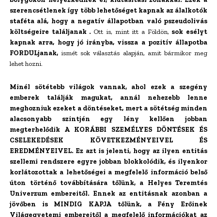
szerencsétlenek így több lehetőséget kapnak az
álalkotók
staféta alá, hogy
a negatív állapotban való
pszeudolivás
költségeire találjanak .
Ott is, mint itt a Földön,
sok esélyt
kapnak arra, hogy jó irányba, vissza a pozitív állapotba
FORDULjanak,
ismét sok választás alapján, amit bármikor meg
lehet hozni.
Minél sötétebb világok vannak, ahol ezek a szegény
emberek találják magukat, annál nehezebb lenne
meghozniuk ezeket a döntéseket, mert a sötétség minden
alacsonyabb szintjén egy lény kellően jobban
megterhelődik A KORÁBBI SZEMÉLYES DÖNTÉSEK ÉS
CSELEKEDÉSEK KÖVETKEZMÉNYEIVEL ÉS
EREDMÉNYEIVEL. Ez azt is jelenti, hogy az ilyen entitás
szellemi rendszere egyre jobban blokkolódik, és ilyenkor
korlátozottak a lehetőségei a megfelelő információ belső
úton történő továbbítására tőlünk, a Helyes Teremtés
Univerzum embereitől. Ennek az entitásnak azonban a
jövőben is
MINDIG KAPJA
tőlünk, a Fény Erőinek
Világegyetemi embereitől a megfelelő információkat az