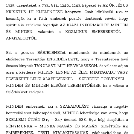
1925. üzeneteket, a 793., 811., 1240., 1243. képeket és AZ ÚR JÉZUS
KRISZTUS ÚJ KIJELENTÉSE könyveit. Csak körülbelül 10%-át
használják ki a földi emberek pozitív döntéseik révén, hogy
spirituális szívükbe fogadják AZ IGAZI INFORMÁCIÓT MINDEN
ÉS MINDEN, valamint a KOZMIKUS EMBEREKETŐL –
ANGYALOKTŐL.
Ezt a 90%-os BÁBJELENETet mindennek és mindennek az
elsődleges Teremtője ENGEDÉLYEZTE, hogy a Teremtésben lévő
összes lénynek TANULÁST, MIT NE VÁLASSZON, és választ adjon
arra a kérdésre, MILYEN LENNE AZ ÉLET MEGTAGADT VAGY
ELVERZETT LELKI ALAPELVEKKEL. – SZERETET TÖRVÉNYEI –
MINDEN ÉS MINDEN ELSŐBB TEREMETŐÉNEK. Ez a válasz a
fejlődésüket szolgálja.
MINDEN embernek, aki a SZABADULÁST választja a negatív
kontrollállapot bábcsapdájából, MINDIG lehetősége van arra, hogy
SZELLEMI ÚTJÁN (819 – 847. üzenet, 688., 692. kép) elsajátítsa a
FÉNYMUNKA – MUNKA MAGÁN ÉS MAGÁN. SEGÍTSÉG AZ
EMBEREKNEK, TESTI ÁTALAKÍTÁSÁNAK véghezviteléhez és